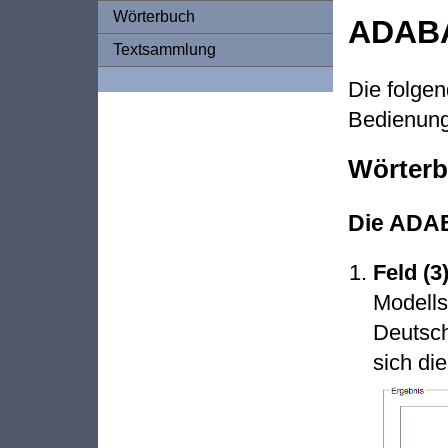
Wörterbuch
ADABA
Textsammlung
Die folgen
Bedienun
Wörter
Die ADA
Feld (3
Modells
Deutsch
sich di