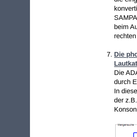
konvert
SAMPA-Z
beim Au
rechten
Die pho
Lautkat
Die AD
durch E
In dies
der z.B
Konson