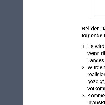
Bei der D
folgende
Es wird
wenn di
Landes 
Wurde
realisie
gezeigt
vorkom
Komm
Transk