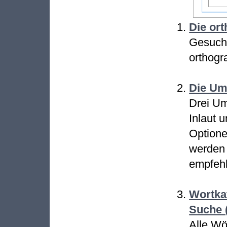
Die or
Gesucht
orthogr
Die Um
Drei Um
Inlaut 
Optionen
werden 
empfehl
Wortka
Suche 
Alle Wö