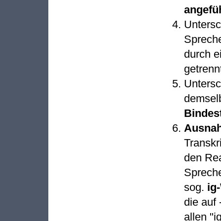
angefü
Untersc
Spreche
durch 
getrenn
Untersc
demselb
Bindest
Ausna
Transkr
den Rea
Spreche
sog.
ig
die auf 
allen "