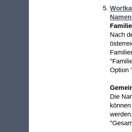
Wortkat
Namen 
Famili
Nach d
österre
Familie
"Famili
Option 
Gemei
Die Nam
können 
werden.
"Gesamt