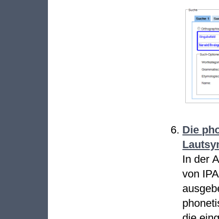
Die pho
Lautsy
In der 
von IPA
ausgebe
phoneti
die ei