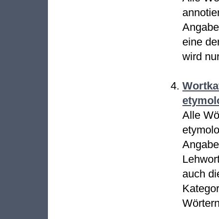
annotie
Angaben
eine de
wird nu
Wortkat
etymol
Alle Wö
etymolo
Angaben
Lehwort
auch di
Kategori
Wörtern